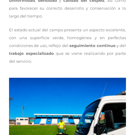
uniformidad
,
densidad
y
calidad del césped
, así como
para favorecer su correcto desarrollo y conservación a lo
largo del tiempo.
El estado actual del campo presenta un aspecto excelente,
con una superficie verde, homogénea y en perfectas
condiciones de uso, reflejo del
seguimiento continuo
y del
trabajo especializado
que se viene realizando por parte
del servicio.