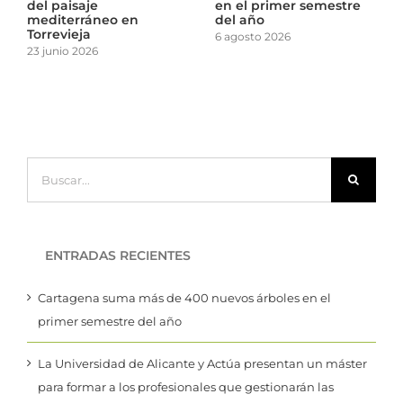
el primer semestre
nueva etapa en la
del pai
 año
gestión responsable de
medite
residuos
Torrevi
gosto 2026
14 julio 2026
23 junio 
Buscar:
ENTRADAS RECIENTES
Cartagena suma más de 400 nuevos árboles en el
primer semestre del año
La Universidad de Alicante y Actúa presentan un máster
para formar a los profesionales que gestionarán las