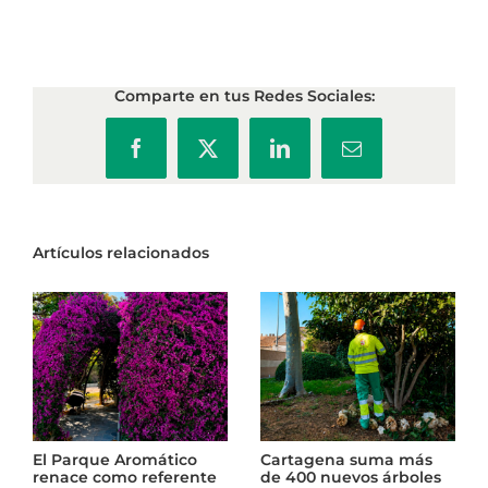
Comparte en tus Redes Sociales:
Facebook
X
LinkedIn
Correo
electrónico
Artículos relacionados
rtagena suma más
El punto limpio de La
El Par
400 nuevos árboles
Almunia inicia una
renace