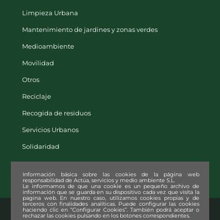
Limpieza Urbana
Mantenimiento de jardines y zonas verdes
Medioambiente
Movilidad
Otros
Reciclaje
Recogida de residuos
Servicios Urbanos
Solidaridad
Información básica sobre las cookies de la página web
responsabilidad de Actúa, servicios y medio ambiente S.L.
Le informamos de que una cookie es un pequeño archivo de
información que se guarda en su dispositivo cada vez que visita la
pagina web. En nuestro caso, utilizamos cookies propias y de
terceros con finalidades analíticas. Puede configurar las cookies
haciendo clic en “Configurar Cookies”. También podrá aceptar o
rechazar las cookies pulsando en los botones correspondientes.
© Copyright
2026. Actúa, servicios y medio ambiente S.L. |
Aviso legal
|