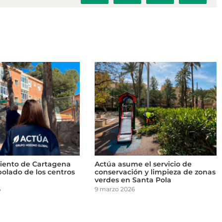
electrón
 de Cartagena
Actúa asume el servicio de
Be
o de los centros
conservación y limpieza de zonas
Árb
verdes en Santa Pola
ej
9 marzo 2026
16 