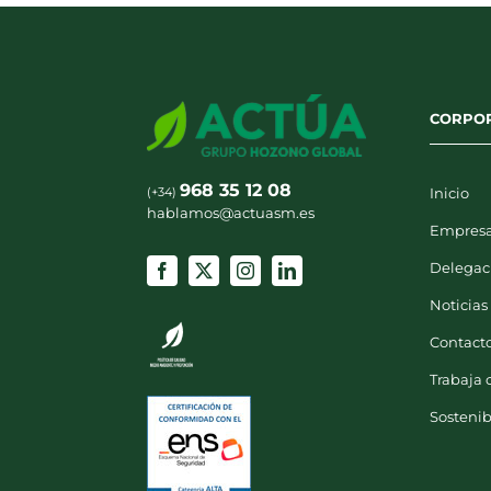
CORPO
968 35 12 08
(+34)
Inicio
hablamos@actuasm.es
Empres
Delegac
Noticias
Contact
Trabaja 
Sostenib