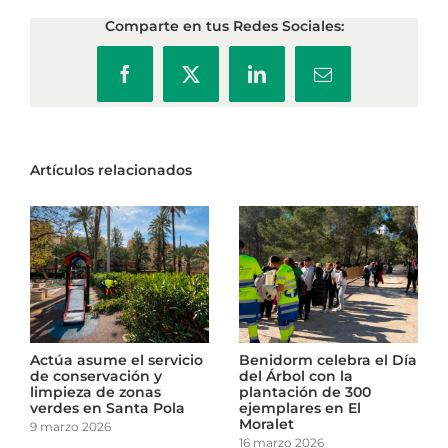
Comparte en tus Redes Sociales:
Facebook
X
LinkedIn
Correo
electrónico
Artículos relacionados
El Ayuntamiento de
Actúa asume el servicio
Cartagena revisa el
de conservación y
arbolado de los centros
limpieza de zonas
escolares
verdes en Santa Pola
10 marzo 2026
9 marzo 2026