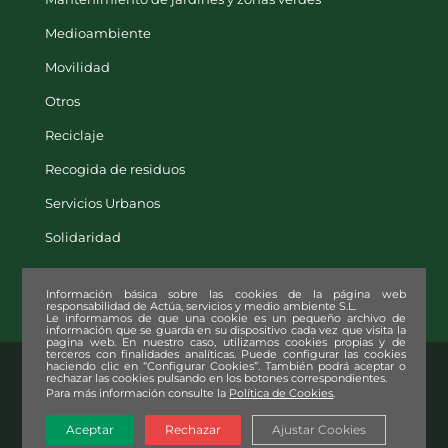
Medioambiente
Movilidad
Otros
Reciclaje
Recogida de residuos
Servicios Urbanos
Solidaridad
Información básica sobre las cookies de la página web
responsabilidad de Actúa, servicios y medio ambiente S.L.
Le informamos de que una cookie es un pequeño archivo de
información que se guarda en su dispositivo cada vez que visita la
pagina web. En nuestro caso, utilizamos cookies propias y de
terceros con finalidades analíticas. Puede configurar las cookies
© Copyright
2026. Actúa, servicios y medio ambiente S.L. |
Aviso legal
|
haciendo clic en “Configurar Cookies”. También podrá aceptar o
rechazar las cookies pulsando en los botones correspondientes.
Política de privacidad
|
Política de cookies
|
Política de Seguridad de
Para más información consulte la
Política de Cookies
.
la Información (SGSI)
|
Declaración Ambiental
Aceptar
Rechazar
Ajustar Cookies