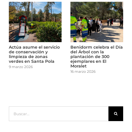
Día
El Ayuntamiento de
Actúa asume el servicio
Cartagena revisa el
de conservación y
arbolado de los centros
limpieza de zonas
escolares
verdes en Santa Pola
10 marzo 2026
9 marzo 2026
Buscar: