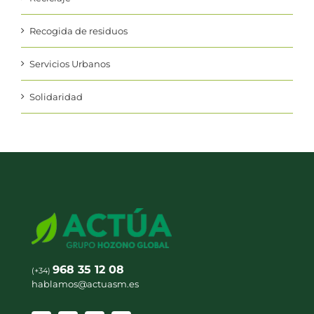
Recogida de residuos
Servicios Urbanos
Solidaridad
968 35 12 08
(+34)
hablamos@actuasm.es