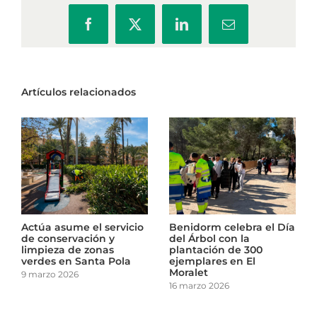
Facebook
X
LinkedIn
Correo
electrónico
Artículos relacionados
a
El Ayuntamiento de
Actúa asume el servicio
Cartagena revisa el
de conservación y
arbolado de los centros
limpieza de zonas
escolares
verdes en Santa Pola
10 marzo 2026
9 marzo 2026