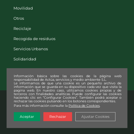
Movilidad
Otros
Reciclaje
Recogida de residuos
Servicios Urbanos
Solidaridad
Información básica sobre las cookies de la página web
responsabilidad de Actúa, servicios y medio ambiente S.L.
Le informamos de que una cookie es un pequeño archivo de
información que se guarda en su dispositivo cada vez que visita la
pagina web. En nuestro caso, utilizamos cookies propias y de
terceros con finalidades analíticas. Puede configurar las cookies
© Copyright
2026. Actúa, servicios y medio ambiente S.L. |
Aviso legal
|
haciendo clic en “Configurar Cookies”. También podrá aceptar o
rechazar las cookies pulsando en los botones correspondientes.
Política de privacidad
|
Política de cookies
|
Política de Seguridad de
Para más información consulte la
Política de Cookies
.
la Información (SGSI)
|
Declaración Ambiental
Aceptar
Rechazar
Ajustar Cookies