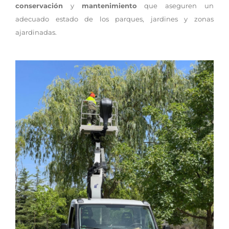
conservación
y
mantenimiento
que aseguren un
adecuado estado de los parques, jardines y zonas
ajardinadas.