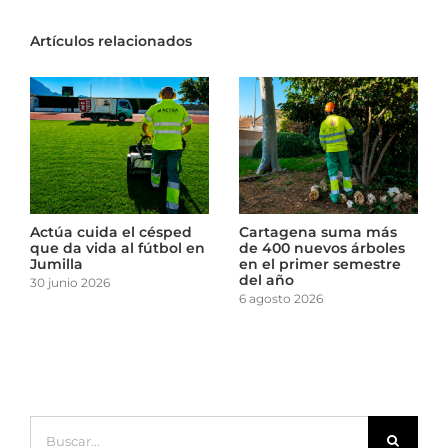
Artículos relacionados
El punto limpio de La
Actúa cuida el césped
Almunia inicia una
que da vida al fútbol en
nueva etapa en la
Jumilla
gestión responsable de
30 junio 2026
residuos
14 julio 2026
Buscar: