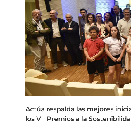
grande
Actúa respalda las mejores inic
los VII Premios a la Sostenibilid