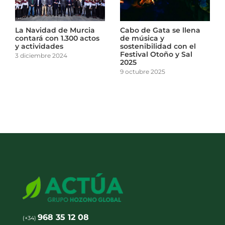
La Navidad de Murcia
Cabo de Gata se llena
contará con 1.300 actos
de música y
y actividades
sostenibilidad con el
Festival Otoño y Sal
3 diciembre 2024
2025
9 octubre 2025
968 35 12 08
(+34)