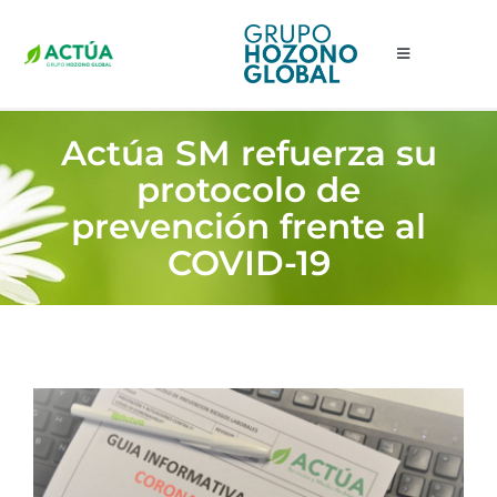
Saltar
al
Toggle
contenido
Navigation
INICIO
Actúa SM refuerza su
protocolo de
EMPRESA
prevención frente al
SERVICIOS
COVID-19
DELEGACIONES
NOTICIAS
Ver
CONTACTO
imagen
más
TRABAJA CON NOSOTROS
grande