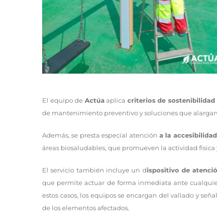
El equipo de
Actúa
aplica
criterios de sostenibilidad
de mantenimiento preventivo y soluciones que alargan l
Además, se presta especial atención
a la accesibilida
áreas biosaludables, que promueven la actividad física
El servicio también incluye un d
ispositivo de atenci
que permite actuar de forma inmediata ante cualquier
estos casos, los equipos se encargan del vallado y seña
de los elementos afectados.