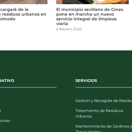
fuerza su servicio
Actúa se encargará de la
y mantenimiento
recogida de residuos urbanos en
aquinaria más
Carlet y Benimodo
ostenible
3 marzo 2026
RATIVO
SERVICIOS
Gestión y Recogida de Resid
a
Tratamiento de Residuos
Urbanos
iones
Mantenimiento de Jardines 
Zonas Verdes