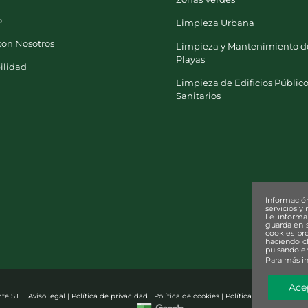
o
Limpieza Urbana
con Nosotros
Limpieza y Mantenimiento d
Playas
ilidad
Limpieza de Edificios Público
Sanitarios
Informació
servicios y
Le inform
guarda en s
cookies pro
haciendo c
pulsando en
Para más i
Ace
e S.L. |
Aviso legal
|
Política de privacidad
|
Política de cookies
|
Política de Seguridad d