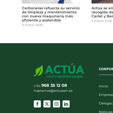
El municipio sevillano de Gines
Carboneras re
nos en
pone en marcha un nuevo
de limpieza 
servicio integral de limpieza
con nueva m
viaria
eficiente y s
6 febrero 2026
11 marzo 2026
CORPO
968 35 12 08
(+34)
Inicio
hablamos@actuasm.es
Empres
Delegac
Noticias