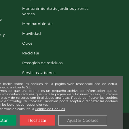
Mantenimiento de jardines y zonas
verdes
e
Medioambiente
Movilidad
s y
Otros
Reciclaje
Recogida de residuos
Servicios Urbanos
Solidaridad
n básica sobre las cookies de la página web responsabilidad de Actúa,
 medio ambiente S.L.
amos de que una cookie es un pequeño archivo de información que se
u dispositivo cada vez que visita la pagina web. En nuestro caso, utilizamos
pias y de terceros con finalidades analíticas. Puede configurar las cookies
lic en “Configurar Cookies”. También podrá aceptar o rechazar las cookies
 los botones correspondientes.
nformación consulte la
Política de Cookies
.
ptar
Rechazar
Ajustar Cookies
e la Información (SGSI)
|
Declaración Ambiental