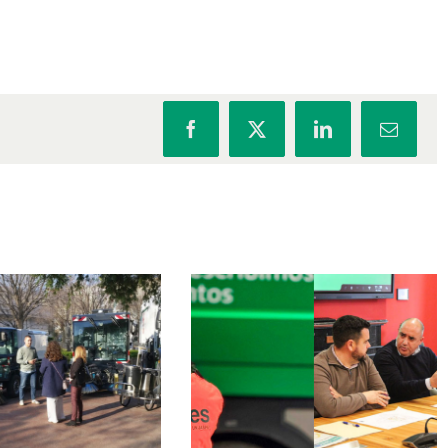
Facebook
X
LinkedIn
Correo
electrón