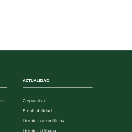
El municipio sevillano de Gines
pone en marcha un nuevo
servicio integral de limpieza
viaria
6 febrero 2026
ACTUALIDAD
uos
Corporativo
Empleabilidad
Limpieza de edificios
y
Limpieza Urbana