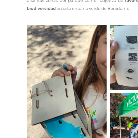
distintas zonas del parque con el objetivo de
favor
biodiversidad
en este entorno verde de Benidorm.