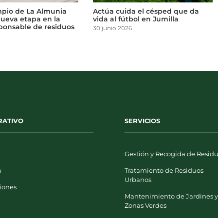
cuida el césped que da
Cartagena suma más de 400
 fútbol en Jumilla
nuevos árboles en el primer
semestre del año
 2026
6 agosto 2026
RATIVO
SERVICIOS
Gestión y Recogida de Resid
a
Tratamiento de Residuos
Urbanos
iones
Mantenimiento de Jardines 
Zonas Verdes