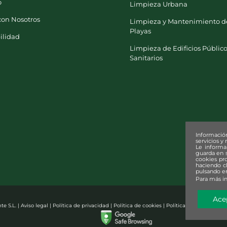
o
Limpieza Urbana
con Nosotros
Limpieza y Mantenimiento d
Playas
ilidad
Limpieza de Edificios Público
Sanitarios
Informació
servicios y
Le inform
guarda en s
cookies pro
haciendo c
pulsando en
Para más i
Ace
e S.L. |
Aviso legal
|
Política de privacidad
|
Política de cookies
|
Política de Seguridad d