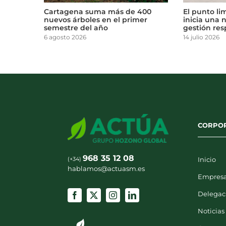
 de 400
El punto limpio de La Almunia
Actúa 
 primer
inicia una nueva etapa en la
vida al
gestión responsable de residuos
30 junio
14 julio 2026
CORPO
968 35 12 08
(+34)
Inicio
hablamos@actuasm.es
Empres
Delegac
Noticias