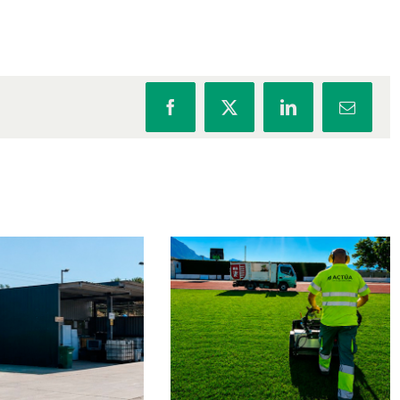
Facebook
X
LinkedIn
Correo
electrón