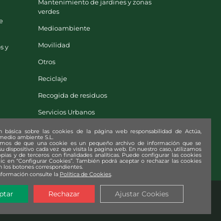
Mantenimiento de jardines y zonas
verdes
e
Medioambiente
Movilidad
s y
Otros
Reciclaje
Recogida de residuos
Servicios Urbanos
Solidaridad
n básica sobre las cookies de la página web responsabilidad de Actúa,
 medio ambiente S.L.
amos de que una cookie es un pequeño archivo de información que se
u dispositivo cada vez que visita la pagina web. En nuestro caso, utilizamos
pias y de terceros con finalidades analíticas. Puede configurar las cookies
lic en “Configurar Cookies”. También podrá aceptar o rechazar las cookies
 los botones correspondientes.
nformación consulte la
Política de Cookies
.
ptar
Rechazar
Ajustar Cookies
e la Información (SGSI)
|
Declaración Ambiental