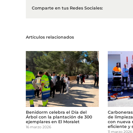
Comparte en tus Redes Sociales:
Artículos relacionados
ebra el Día del
Carboneras refuerza su servicio
 plantación de 300
de limpieza y mantenimiento
n El Moralet
con nueva maquinaria más
eficiente y sostenible
11 marzo 2026