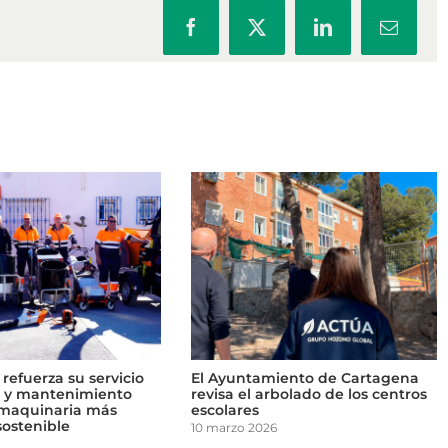
Facebook
X
LinkedIn
Correo
electrón
El Ayuntamiento de Cartagena
Benidorm celebra el D
revisa el arbolado de los centros
Árbol con la plantació
escolares
ejemplares en El Mora
10 marzo 2026
16 marzo 2026