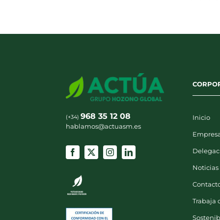
CORPO
968 35 12 08
(+34)
Inicio
hablamos@actuasm.es
Empres
Delegac
Noticias
Contact
Trabaja 
Sostenib