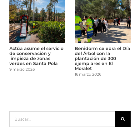
Día
El Ayuntamiento de
Actúa asume el servicio
Cartagena revisa el
de conservación y
arbolado de los centros
limpieza de zonas
escolares
verdes en Santa Pola
10 marzo 2026
9 marzo 2026
Buscar: