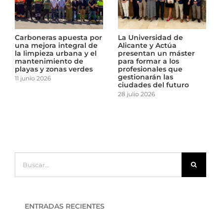
de
Archena duplica la
Carboneras apuesta
capacidad de recogida
una mejora integral
áster
de residuos y refuerza el
la limpieza urbana y
s
cuidado de sus zonas
mantenimiento de
ue
verdes
playas y zonas verde
15 junio 2026
11 junio 2026
turo
Buscar:
ENTRADAS RECIENTES
Cartagena suma más de 400 nuevos árboles en el