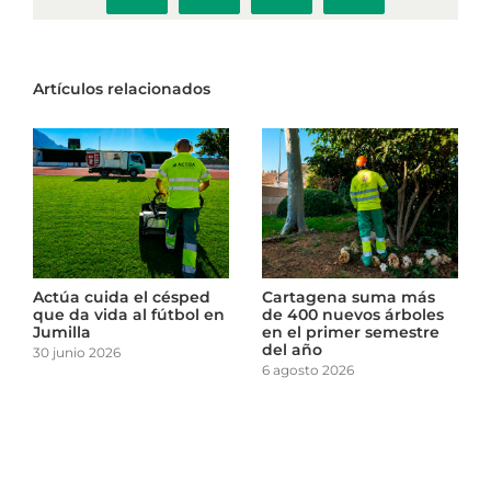
electrónico
Artículos relacionados
gena suma más
El punto limpio de La
Actúa cui
0 nuevos árboles
Almunia inicia una
que da vid
primer semestre
nueva etapa en la
Jumilla
ño
gestión responsable de
30 junio 202
residuos
o 2026
14 julio 2026