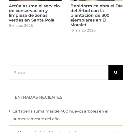
idorm celebra el Día
El Ayuntamiento de
Actúa a
 Árbol con la
Cartagena revisa el
de cons
ntación de 300
arbolado de los centros
limpiez
mplares en El
escolares
verdes 
alet
10 marzo 2026
9 marzo 
marzo 2026
Buscar:
ENTRADAS RECIENTES
Cartagena suma más de 400 nuevos árboles en el
primer semestre del año
La Universidad de Alicante y Actúa presentan un máster