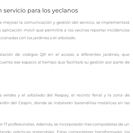
 servicio para los yeclanos
a mejorar la comunicación y gestión del servicio, se implementará
 aplicación móvil que permitirá a los vecinos reportar incidencias
acionadas con los jardines o el arbolado.
alación de códigos QR en el acceso a diferentes jardines, que
uenta ese espacio al tiempo que facilitará su gestión por parte de
s verdes y el arbolado del Raspay, el recinto ferial y la zona de
ardín del Cespín, donde se instalarán barandillas metálicas en las
or 17 profesionales. Además, se incorporarán tres composteras de un
ando prácticas sostenibles. Estas composteras transformarán los