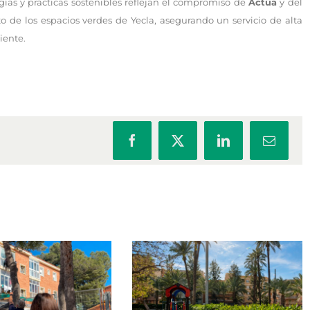
ías y prácticas sostenibles reflejan el compromiso de
Actúa
y del
de los espacios verdes de Yecla, asegurando un servicio de alta
iente.
Facebook
X
LinkedIn
Correo
electrón