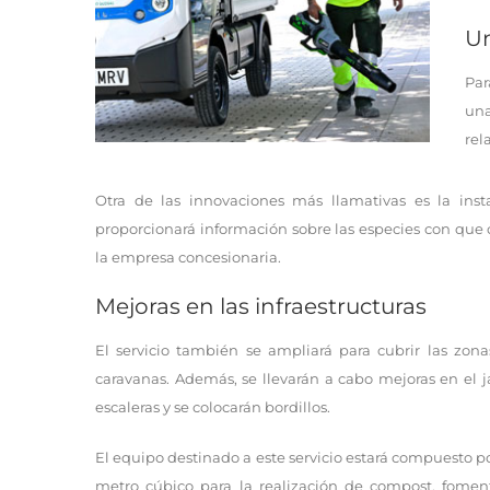
Un
Par
una
rel
Otra de las innovaciones más llamativas es la inst
proporcionará información sobre las especies con que c
la empresa concesionaria.
Mejoras en las infraestructuras
El servicio también se ampliará para cubrir las zona
caravanas. Además, se llevarán a cabo mejoras en el j
escaleras y se colocarán bordillos.
El equipo destinado a este servicio estará compuesto p
metro cúbico para la realización de compost, foment