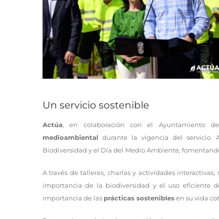
Un servicio sostenible
Actúa
, en colaboración con el Ayuntamiento d
medioambiental
durante la vigencia del servicio. 
Biodiversidad y el Día del Medio Ambiente, fomentando
A través de talleres, charlas y actividades interactivas
importancia de la biodiversidad y el uso eficiente de
importancia de las
prácticas sostenibles
en su vida co