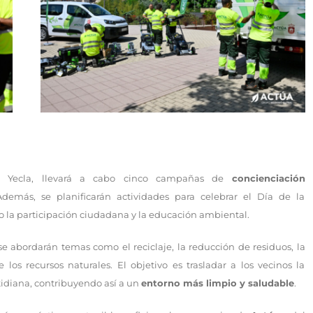
e Yecla, llevará a cabo cinco campañas de
concienciación
Además, se planificarán actividades para celebrar el Día de la
 la participación ciudadana y la educación ambiental.
, se abordarán temas como el reciclaje, la reducción de residuos, la
 los recursos naturales. El objetivo es trasladar a los vecinos la
tidiana, contribuyendo así a un
entorno más limpio y saludable
.