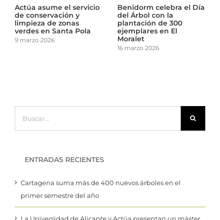
a el Día
El Ayuntamiento de
Actúa asume el servi
Cartagena revisa el
de conservación y
00
arbolado de los centros
limpieza de zonas
l
escolares
verdes en Santa Pol
10 marzo 2026
9 marzo 2026
Buscar:
ENTRADAS RECIENTES
Cartagena suma más de 400 nuevos árboles en el
primer semestre del año
La Universidad de Alicante y Actúa presentan un máster