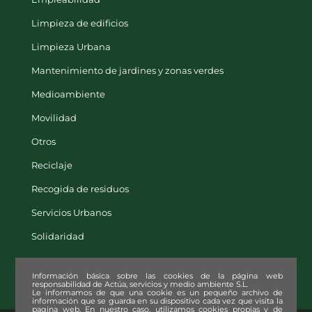
Limpieza de edificios
Limpieza Urbana
Mantenimiento de jardines y zonas verdes
Medioambiente
Movilidad
Otros
Reciclaje
Recogida de residuos
Servicios Urbanos
Solidaridad
Información básica sobre las cookies de la página web
responsabilidad de Actúa, servicios y medio ambiente S.L.
Le informamos de que una cookie es un pequeño archivo de
información que se guarda en su dispositivo cada vez que visita la
pagina web. En nuestro caso, utilizamos cookies propias y de