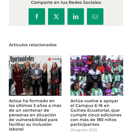
Comparte en tus Redes Sociales:
Facebook
X
LinkedIn
Correo
electrónico
Artículos relacionados
Actúa vuelve a apoyar
Actúa refuerza el
Act
el Campus E-16 en
dispositivo desplegado
los 
Guinea Ecuatorial, que
en Algemesí para
de 
cumple cinco ediciones
intensificar los trabajos
pers
con más de 180 niños
de emergencia tras la
de v
participantes
DANA
faci
labo
26 agosto 2025
6 noviembre 2024