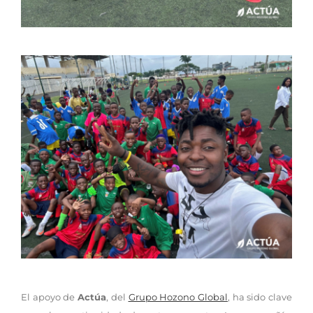
El apoyo de
Actúa
, del
Grupo Hozono Global
, ha sido clave