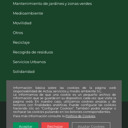
Mantenimiento de jardines y zonas verdes
Medioambiente
Movilidad
Otros
Reciclaje
Recogida de residuos
Servicios Urbanos
Solidaridad
Información básica sobre las cookies de la página web
responsabilidad de Actúa, servicios y medio ambiente S.L.
Le informamos de que una cookie es un pequeño archivo de
información que se guarda en su dispositivo cada vez que visita la
pagina web. En nuestro caso, utilizamos cookies propias y de
terceros con finalidades analíticas. Puede configurar las cookies
haciendo clic en “Configurar Cookies”. También podrá aceptar o
rechazar las cookies pulsando en los botones correspondientes.
© Copyright
2026. Actúa, servicios y medio ambiente S.L. |
Aviso legal
|
Para más información consulte la
Política de Cookies
.
Política de privacidad
|
Política de cookies
|
Política de Seguridad de
la Información (SGSI)
|
Declaración Ambiental
Aceptar
Rechazar
Ajustar Cookies