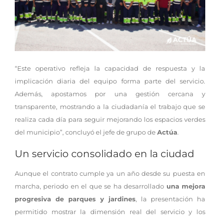
“Este operativo refleja la capacidad de respuesta y la
implicación diaria del equipo forma parte del servicio.
Además, apostamos por una gestión cercana y
transparente, mostrando a la ciudadanía el trabajo que se
realiza cada día para seguir mejorando los espacios verdes
del municipio”, concluyó el jefe de grupo de
Actúa
.
Un servicio consolidado en la ciudad
Aunque el contrato cumple ya un año desde su puesta en
marcha, periodo en el que se ha desarrollado
una mejora
progresiva de parques y jardines
, la presentación ha
permitido mostrar la dimensión real del servicio y los