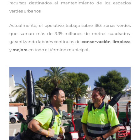
recursos destinados al mantenimiento de los espacios
verdes urbanos.
Actualmente, el operativo trabaja sobre 363 zonas verdes
que suman más de 3.39 millones de metros cuadrados,
garantizando labores continuas de
conservación
,
limpieza
y
mejora
en todo el término municipal.