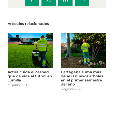
Facebook
X
LinkedIn
Correo
electrónico
Artículos relacionados
El punto limpio de La
Actúa cuida el césped
Almunia inicia una
que da vida al fútbol en
nueva etapa en la
Jumilla
gestión responsable de
30 junio 2026
residuos
14 julio 2026