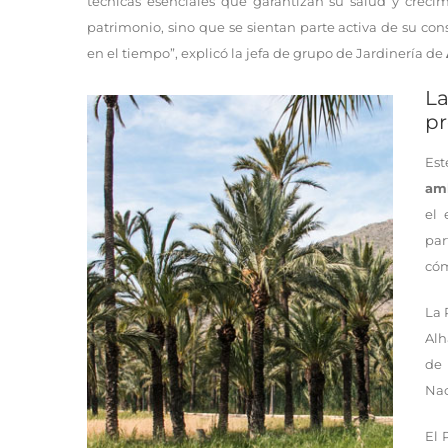
técnicas esenciales que garantizan su salud y crec
patrimonio, sino que se sientan parte activa de su co
en el tiempo”, explicó la jefa de grupo de Jardinería de
L
pr
Est
am
el 
par
có
La 
Alh
de 
Nac
El 