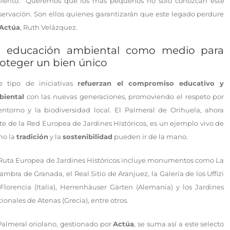
imiento. “Queremos que los más pequeños no solo conozcan este
nservación. Son ellos quienes garantizarán que este legado perdure
Actúa
, Ruth Velázquez.
a educación ambiental como medio para
oteger un bien único
e tipo de iniciativas
refuerzan el compromiso educativo y
biental
con las nuevas generaciones, promoviendo el respeto por
entorno y la biodiversidad local. El Palmeral de Orihuela, ahora
te de la Red Europea de Jardines Históricos, es un ejemplo vivo de
mo la
tradición
y la
sostenibilidad
pueden ir de la mano.
Ruta Europea de Jardines Históricos incluye monumentos como La
ambra de Granada, el Real Sitio de Aranjuez, la Galería de los Uffizi
Florencia (Italia), Herrenhäuser Gärten (Alemania) y los Jardines
ionales de Atenas (Grecia), entre otros.
Palmeral oriolano, gestionado por
Actúa
, se suma así a este selecto