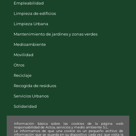
Empleabilidad
Limpieza de edificios
Limpieza Urbana
Mantenimiento de jardines y zonas verdes
Medioambiente
Movilidad
Otros
Reciclaje
Recogida de residuos
Servicios Urbanos
Solidaridad
Información básica sobre las cookies de la página web
responsabilidad de Actúa, servicios y medio ambiente S.L.
Le informamos de que una cookie es un pequeño archivo de
información que se guarda en su dispositivo cada vez que visita la