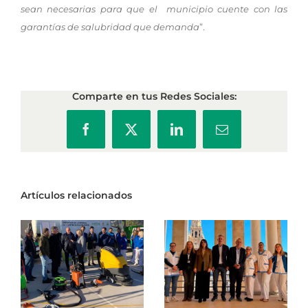
sean necesarias para que el municipio cuente con las
garantías de salubridad que demanda
”.
Comparte en tus Redes Sociales:
Facebook
X
LinkedIn
Correo
electrónico
Artículos relacionados