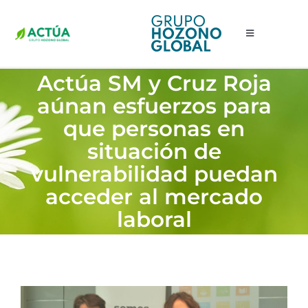
Saltar
al
Toggle
contenido
Navigation
Actúa SM y Cruz Roja
INICIO
aúnan esfuerzos para
EMPRESA
que personas en
situación de
SERVICIOS
vulnerabilidad puedan
DELEGACIONES
acceder al mercado
laboral
NOTICIAS
CONTACTO
TRABAJA CON NOSOTROS
Ver