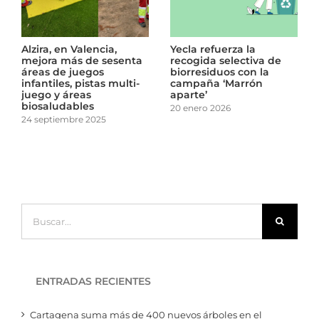
lzira, en Valencia,
Yecla refuerza la
Ecopr
ejora más de sesenta
recogida selectiva de
152.0
reas de juegos
biorresiduos con la
resid
nfantiles, pistas multi-
campaña ‘Marrón
de Za
uego y áreas
aparte’
prim
iosaludables
servi
20 enero 2026
4 septiembre 2025
2 octu
Buscar:
ENTRADAS RECIENTES
Cartagena suma más de 400 nuevos árboles en el