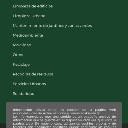
Limpieza de edificios
Limpieza Urbana
Mantenimiento de jardines y zonas verdes
Medioambiente
Movilidad
Otros
Reciclaje
Recogida de residuos
Servicios Urbanos
Solidaridad
Información básica sobre las cookies de la página web
responsabilidad de Actúa, servicios y medio ambiente S.L.
Le informamos de que una cookie es un pequeño archivo de
información que se guarda en su dispositivo cada vez que visita la
pagina web. En nuestro caso, utilizamos cookies propias y de
terceros con finalidades analíticas. Puede configurar las cookies