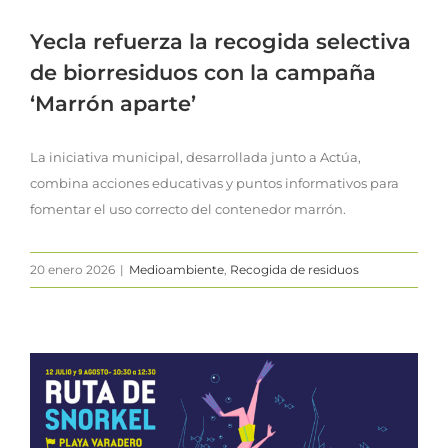
Yecla refuerza la recogida selectiva
de biorresiduos con la campaña
‘Marrón aparte’
La iniciativa municipal, desarrollada junto a Actúa,
combina acciones educativas y puntos informativos para
fomentar el uso correcto del contenedor marrón.
20 enero 2026
|
Medioambiente
,
Recogida de residuos