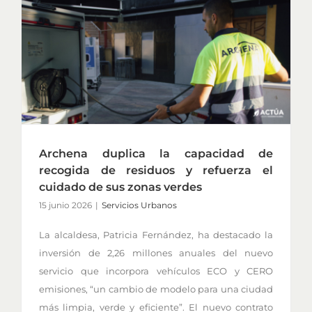
Archena duplica la capacidad de
recogida de residuos y refuerza el
cuidado de sus zonas verdes
15 junio 2026
|
Servicios Urbanos
La alcaldesa, Patricia Fernández, ha destacado la
inversión de 2,26 millones anuales del nuevo
servicio que incorpora vehículos ECO y CERO
emisiones, “un cambio de modelo para una ciudad
más limpia, verde y eficiente”. El nuevo contrato