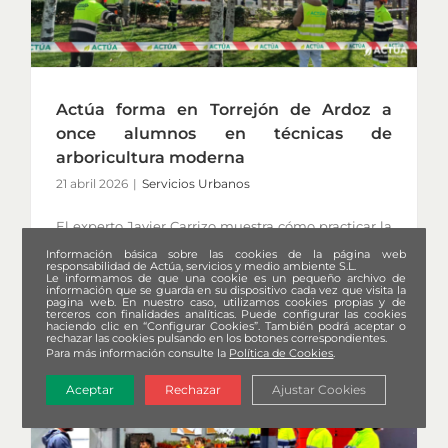
Actúa forma en Torrejón de Ardoz a
once alumnos en técnicas de
arboricultura moderna
21 abril 2026
|
Servicios Urbanos
El experto Javier Carrizo muestra cómo practicar la
poda en altura con la máxima seguridad y sin
Información básica sobre las cookies de la página web
responsabilidad de Actúa, servicios y medio ambiente S.L.
daños para los árboles.
Le informamos de que una cookie es un pequeño archivo de
información que se guarda en su dispositivo cada vez que visita la
pagina web. En nuestro caso, utilizamos cookies propias y de
terceros con finalidades analíticas. Puede configurar las cookies
haciendo clic en “Configurar Cookies”. También podrá aceptar o
rechazar las cookies pulsando en los botones correspondientes.
Para más información consulte la
Política de Cookies
.
Aceptar
Rechazar
Ajustar Cookies