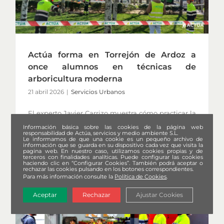
Actúa forma en Torrejón de Ardoz a
once alumnos en técnicas de
arboricultura moderna
21 abril 2026
|
Servicios Urbanos
El experto Javier Carrizo muestra cómo practicar la
poda en altura con la máxima seguridad y sin
Información básica sobre las cookies de la página web
responsabilidad de Actúa, servicios y medio ambiente S.L.
daños para los árboles.
Le informamos de que una cookie es un pequeño archivo de
información que se guarda en su dispositivo cada vez que visita la
pagina web. En nuestro caso, utilizamos cookies propias y de
terceros con finalidades analíticas. Puede configurar las cookies
haciendo clic en “Configurar Cookies”. También podrá aceptar o
rechazar las cookies pulsando en los botones correspondientes.
Para más información consulte la
Política de Cookies
.
Aceptar
Rechazar
Ajustar Cookies