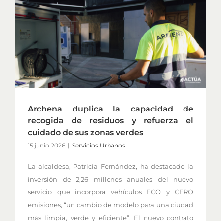
Archena duplica la capacidad de
recogida de residuos y refuerza el
cuidado de sus zonas verdes
15 junio 2026
|
Servicios Urbanos
La alcaldesa, Patricia Fernández, ha destacado la
inversión de 2,26 millones anuales del nuevo
servicio que incorpora vehículos ECO y CERO
emisiones, “un cambio de modelo para una ciudad
más limpia, verde y eficiente”. El nuevo contrato